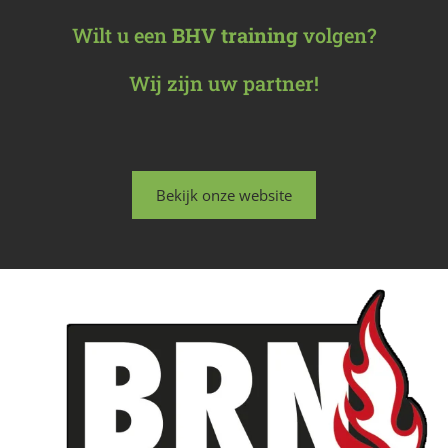
Wilt u een
BHV training
volgen?
Wij zijn uw partner!
Bekijk onze website