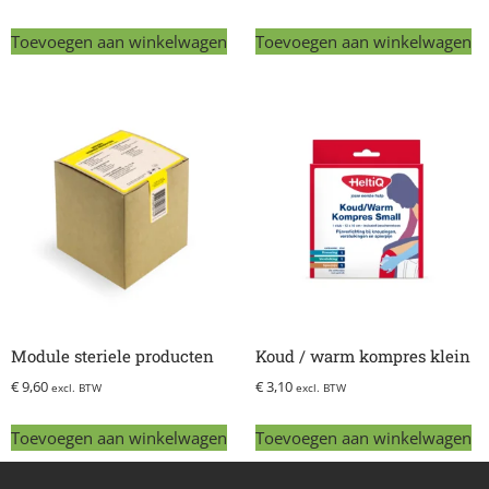
Toevoegen aan winkelwagen
Toevoegen aan winkelwagen
Module steriele producten
Koud / warm kompres klein
€
9,60
€
3,10
excl. BTW
excl. BTW
Toevoegen aan winkelwagen
Toevoegen aan winkelwagen