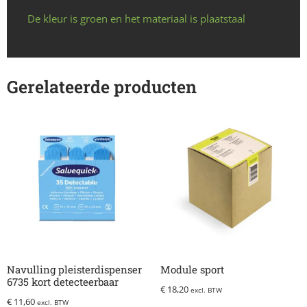
De kleur is groen en het materiaal is plaatstaal
Gerelateerde producten
Navulling pleisterdispenser
Module sport
6735 kort detecteerbaar
€
18,20
excl. BTW
€
11,60
excl. BTW