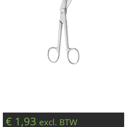
€
1,93
excl. BTW