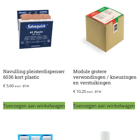
Navulling pleisterdispenser
Module grotere
6036 kort plastic
verwondingen / kneuzingen
en verstuikingen
€
5,60
excl. BTW
€
10,20
excl. BTW
Toevoegen aan winkelwagen
Toevoegen aan winkelwagen