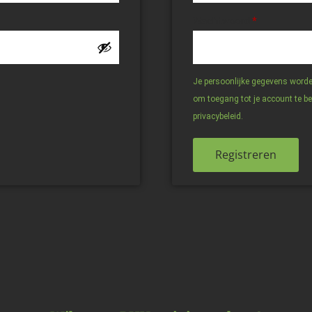
Wachtwoord
*
Je persoonlijke gegevens worden
om toegang tot je account te b
privacybeleid
.
Registreren