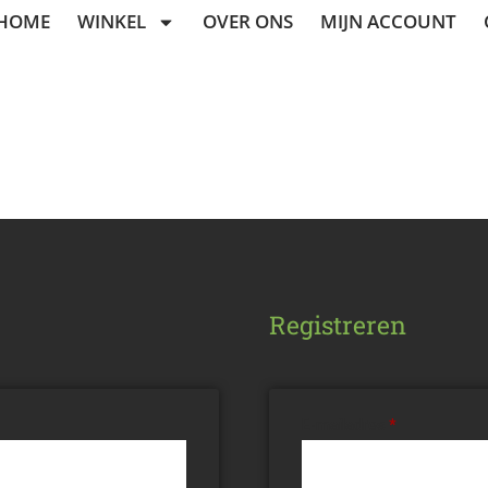
HOME
WINKEL
OVER ONS
MIJN ACCOUNT
Registreren
E-mailadres
*