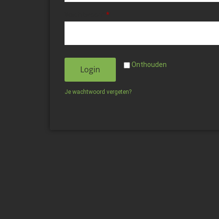
Wachtwoord
*
Onthouden
Login
Je wachtwoord vergeten?