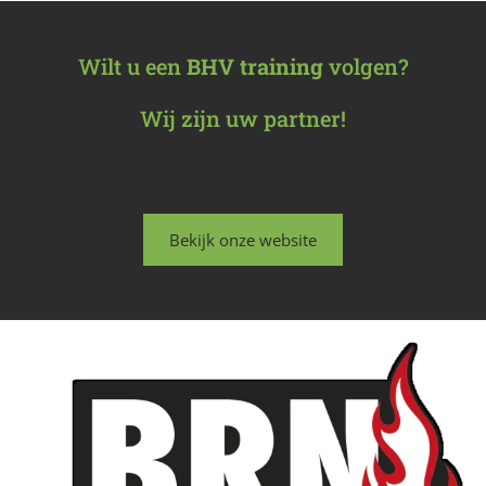
Wilt u een
BHV training
volgen?
Wij zijn uw partner!
Bekijk onze website