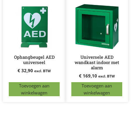
Ophangbeugel AED
Universele AED
universeel
wandkast indoor met
alarm
€
32,90
excl. BTW
€
169,10
excl. BTW
Toevoegen aan
Toevoegen aan
winkelwagen
winkelwagen