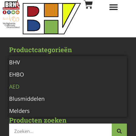
Productcategorieën
BHV
EHBO
AED
Blusmiddelen
Melders
Producten zoeken