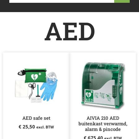
AED
AED safe set
AIVIA 210 AED
buitenkast verwarmd,
€
25,50
excl. BTW
alarm & pincode
€
675,40
excl. BTW