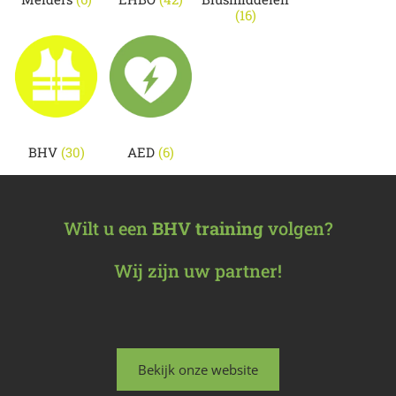
(16)
BHV
(30)
AED
(6)
Wilt u een
BHV training
volgen?
Wij zijn uw partner!
Bekijk onze website