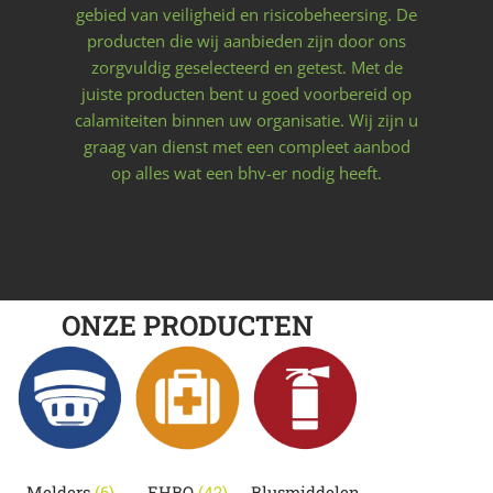
gebied van veiligheid en risicobeheersing. De
producten die wij aanbieden zijn door ons
zorgvuldig geselecteerd en getest. Met de
juiste producten bent u goed voorbereid op
calamiteiten binnen uw organisatie. Wij zijn u
graag van dienst met een compleet aanbod
op alles wat een bhv-er nodig heeft.
ONZE PRODUCTEN
Melders
(6)
EHBO
(42)
Blusmiddelen