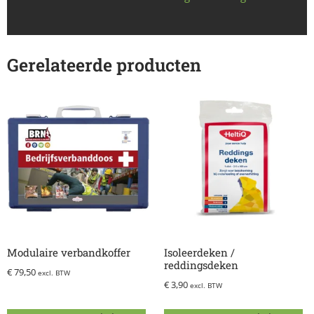
Gerelateerde producten
Modulaire verbandkoffer
Isoleerdeken /
reddingsdeken
€
79,50
excl. BTW
€
3,90
excl. BTW