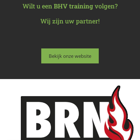
Wilt u een
BHV training
volgen?
Wij zijn uw partner!
Bekijk onze website