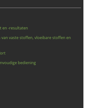
t en -resultaten
 van vaste stoffen, vloeibare stoffen en
ort
envoudige bediening