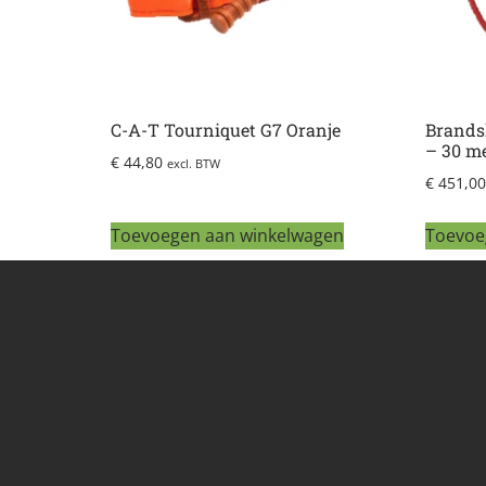
C-A-T Tourniquet G7 Oranje
Brands
– 30 m
€
44,80
excl. BTW
€
451,00
Toevoegen aan winkelwagen
Toevoe