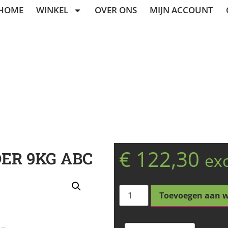
HOME
WINKEL
OVER ONS
MIJN ACCOUNT
€
122,30
ER 9KG ABC
ex
Toevoegen aan 