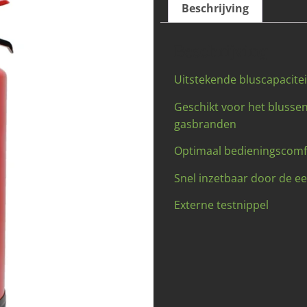
Beschrijving
Beschrijving
Uitstekende bluscapacitei
Geschikt voor het blussen
gasbranden
Optimaal bedieningscomf
Snel inzetbaar door de e
Externe testnippel