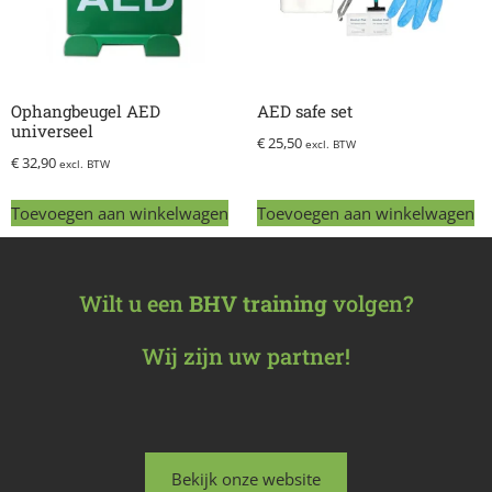
Ophangbeugel AED
AED safe set
universeel
€
25,50
excl. BTW
€
32,90
excl. BTW
Toevoegen aan winkelwagen
Toevoegen aan winkelwagen
Wilt u een
BHV training
volgen?
Wij zijn uw partner!
Bekijk onze website