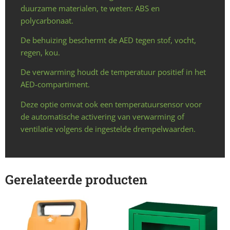
duurzame materialen, te weten: ABS en
polycarbonaat.
De behuizing beschermt de AED tegen stof, vocht,
regen, kou.
De verwarming houdt de temperatuur positief in het
AED-compartiment.
Deze optie omvat ook een temperatuursensor voor
de automatische activering van verwarming of
ventilatie volgens de ingestelde drempelwaarden.
Gerelateerde producten