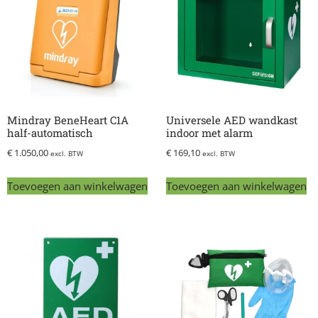
Mindray BeneHeart C1A
Universele AED wandkast
half-automatisch
indoor met alarm
€
1.050,00
€
169,10
excl. BTW
excl. BTW
Toevoegen aan winkelwagen
Toevoegen aan winkelwagen