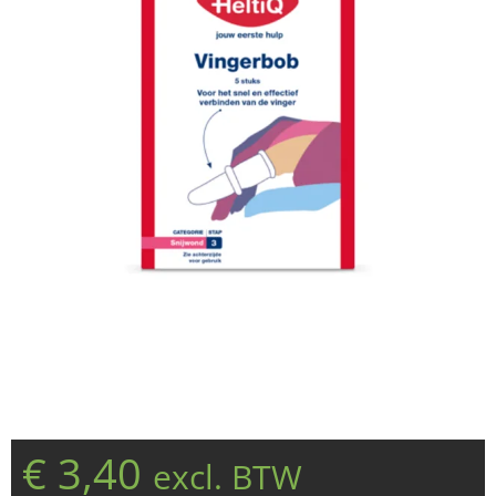
€
3,40
excl. BTW