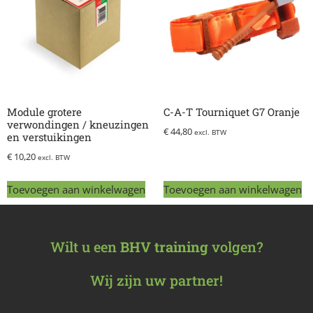
Module grotere
C-A-T Tourniquet G7 Oranje
verwondingen / kneuzingen
€
44,80
excl. BTW
en verstuikingen
€
10,20
excl. BTW
Toevoegen aan winkelwagen
Toevoegen aan winkelwagen
Wilt u een
BHV training
volgen?
Wij zijn uw partner!