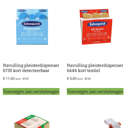
Navulling pleisterdispenser
Navulling pleisterdispenser
6735 kort detecteerbaar
6444 kort textiel
€
11,60
€
6,60
excl. BTW
excl. BTW
Toevoegen aan winkelwagen
Toevoegen aan winkelwagen