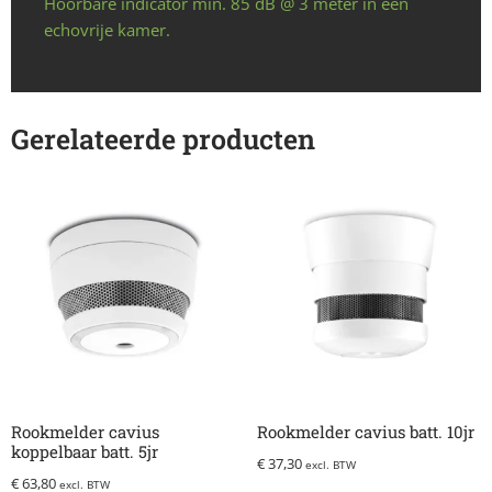
Hoorbare indicator min. 85 dB @ 3 meter in een
echovrije kamer.
Gerelateerde producten
Rookmelder cavius
Rookmelder cavius batt. 10jr
koppelbaar batt. 5jr
€
37,30
excl. BTW
€
63,80
excl. BTW