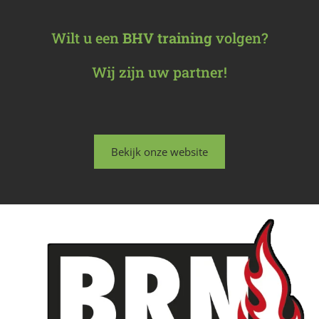
Wilt u een
BHV training
volgen?
Wij zijn uw partner!
Bekijk onze website